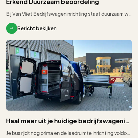
Erkend Duurzaam beoordeling
Bij Van Vliet Bedrijfswageninrichting staat duurzaam werken centraal. In de praktijk betekent dit vooral bewust omgaan met materialen, hergebruik waar […]
Bericht bekijken
Haal meer uit je huidige bedrijfswageninrichting
Je bus rijdt nog prima en de laadruimte inrichting voldoet nog in de basis. Alleen merk jij of het personeel […]