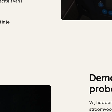
iteit van 1
in je
Demo
prob
Wij hebben
stroomvoor