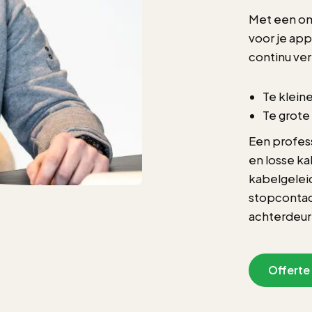
Met een om
voor je app
continu ve
Te klein
Te grote
Een profes
en losse k
kabelgeleid
stopcontact
achterdeur
Offerte