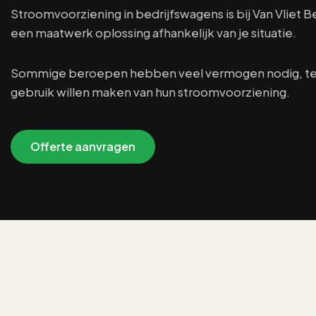
Vervoeren van ladders of lange mat
Stroomvoorziening in bedrijfswagens is bij Van Vliet Be
een maatwerk oplossing afhankelijk van je situatie.
Ventilatiesystemen
Koel houden van de laadruimte
Sommige beroepen hebben veel vermogen nodig, terw
gebruik willen maken van hun stroomvoorziening.
Wagenpark bedrijfswagenin
Betrouwbare en efficiënte samen
Offerte aanvragen