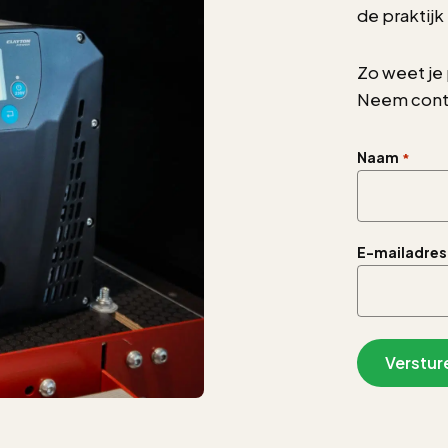
de praktijk
Zo weet je 
Neem conta
Naam
*
E-mailadres
Verstur