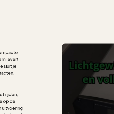
 compacte
em levert
 sluit je
tacten,
t rijden,
je op de
n uitvoering