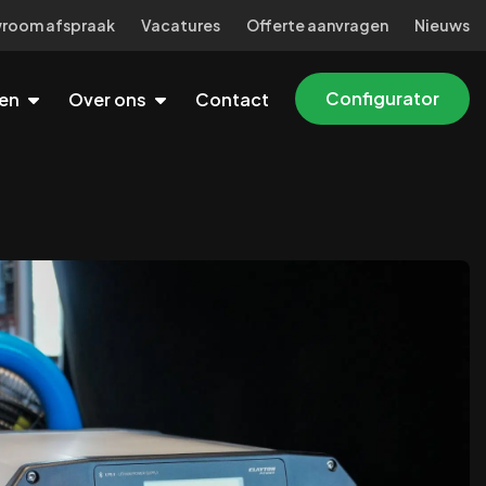
room afspraak
Vacatures
Offerte aanvragen
Nieuws
Configurator
ten
Over ons
Contact
men
erhaal
rkbus inrichting ideeën
Vacatures
benutten zonder in de laadruimte te klimmen
n rijdende werkplaats tot stroomvoorziening
gestelde vragen
ignalering
druimte, flitsers en buitenverlichting
iliging
 met inbraakbeveiliging laadruimte
tten in de laadruimte
 sidebars