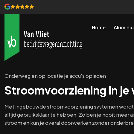
Home
Aluminiu
Wand- & ladekasten
Functioneel opbergen van gereeds
Wand- & vloerbekleding
Onderweg en op locatie je accu's opladen
Wandbetimmering & vloerplaten voo
Stroomvoorziening in je
Stroomvoorziening
Accu’s onderweg kunnen opladen
Met ingebouwde stroomvoorziening systemen wordt h
Laadruimte verwarming
altijd gebruiksklaar te hebben. Zo ben je nooit meer a
Effectief de laadruimte verwarmen
stroom en kun je overal doorwerken zonder onderbre
Daktransport imperiaal