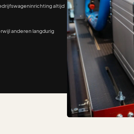
erialen
Verbeterde ergonomi
drijfswageninrichting altijd
Ritregistratie 
Inzicht in gebruik en
ijl anderen langdurig
richting
werking