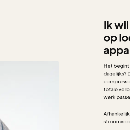
Ik wi
op lo
appar
Het begint 
dagelijks? 
compressor
totale verb
werk passe
Afhankelijk
stroomvoor