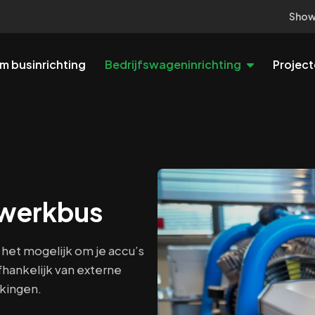
Show
m businrichting
Bedrijfswageninrichting
Projec
Recente projecten
Vloerladesyste
Ons v
We
chapkoffers en materialen
Opleveringen voor diverse branches
Extra opslagruimte 
Va
Veel 
Verlichting en s
r bescherming / uitstraling laadruimte
Basisverlichting laa
 werkbus
Laadruimte beve
Inbraken voorkomen
et mogelijk om je accu’s
Ladingzekering
fhankelijk van externe
Lading veilig vastze
kingen.
Opstaptredes &