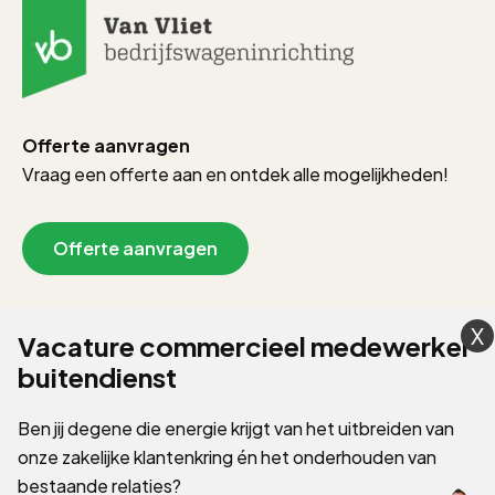
Offerte aanvragen
Vraag een offerte aan en ontdek alle mogelijkheden!
Offerte aanvragen
Showroom afspraak
Vacature commercieel medewerker
buitendienst
Wat fijn dat je er bent! Mogen we iets vragen?
Op vanvliet-bedrijfswageninrichting.nl gebruiken we cookies om je
Ben jij degene die energie krijgt van het uitbreiden van
gebruikerservaring te verbeteren en advertenties te personaliseren.
2026 © Van Vliet Bedrijfswageninrichting
onze zakelijke klantenkring én het onderhouden van
We gebruiken ook cookies om gegevens te verzamelen voor het
Algemene voorwaarden
personaliseren van content en het meten van de effectiviteit van
bestaande relaties?