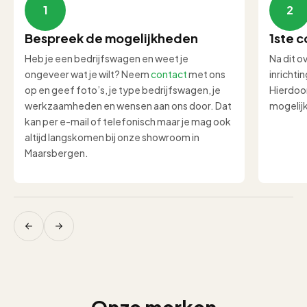
1
2
Bespreek de mogelijkheden
1ste c
Heb je een bedrijfswagen en weet je
Na dit o
ongeveer wat je wilt? Neem
contact
met ons
inrichti
op en geef foto’s, je type bedrijfswagen, je
Hierdoor
werkzaamheden en wensen aan ons door. Dat
mogelij
kan per e-mail of telefonisch maar je mag ook
altijd langskomen bij onze showroom in
Maarsbergen.