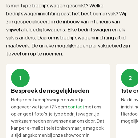
Is mijn type bedrijfswagen geschikt? Welke
bedrijfswageninrichting past het best bij mijn vak? Wij
zijn gespecialiseerd in de inbouw van interieurs van
vrijwel alle bedrijfswagens. Elke bedrijfswagen en elk
vak is anders. Daarom is bedrijfswageninrichting altijd
maatwerk. De unieke mogelijkheden per vakgebied zijn
teveel om op te noemen.
1
2
Bespreek de mogelijkheden
1ste c
Heb je een bedrijfswagen en weet je
Na dit o
ongeveer wat je wilt? Neem
contact
met ons
inrichti
op en geef foto’s, je type bedrijfswagen, je
Hierdoor
werkzaamheden en wensen aan ons door. Dat
mogelij
kan per e-mail of telefonisch maar je mag ook
altijd langskomen bij onze showroom in