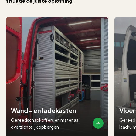
situatie de juiste oplossing
.
Wand- en ladekasten
Vloe
Gereedschapkoffers en materiaal
Gereeds
overzichtelijk opbergen
laadruim