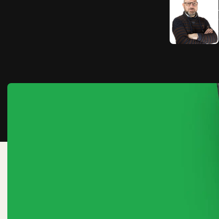
Vervoeren van ladders of lange mat
Ventilatiesystemen
Koel houden van de laadruimte
Wagenpark bedrijfswagenin
Betrouwbare en efficiënte samen