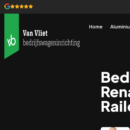
Home
Aluminiu
Wand- & ladekasten
Functioneel opbergen van gereeds
Wand- & vloerbekleding
Bed
Wandbetimmering & vloerplaten voo
Ren
Stroomvoorziening
Accu’s onderweg kunnen opladen
Rai
Laadruimte verwarming
Effectief de laadruimte verwarmen
Daktransport imperiaal