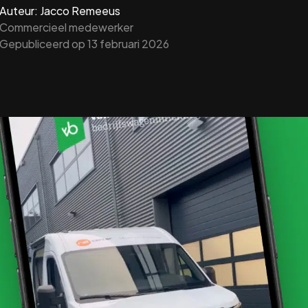
Auteur: Jacco Remeeus
erialen
Verbeterde ergonomi
Commercieel medewerker
Ritregistratie 
Gepubliceerd op
13 februari 2026
Inzicht in gebruik en
richting
werking