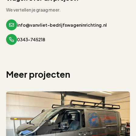
We vertellen je graag meer.
info@vanvliet-bedrijfswageninrichting.nl
0343-745218
Meer projecten