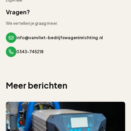
Vragen?
We vertellen je graag meer.
info@vanvliet-bedrijfswageninrichting.nl
0343-745218
Meer berichten